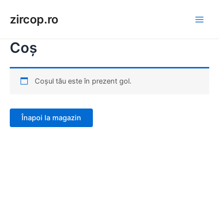
Skip
zircop.ro
to
Main
content
Coș
Men
Coșul tău este în prezent gol.
Înapoi la magazin